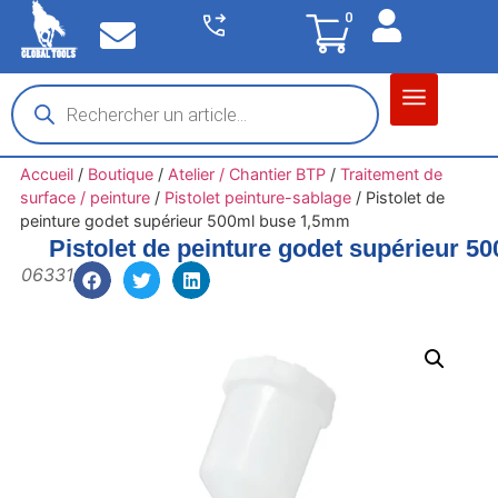
0
Matériel garage
Auto / Moto / PL
Chantier BTP
Accueil
/
Boutique
/
Atelier / Chantier BTP
/
Traitement de
surface / peinture
/
Pistolet peinture-sablage
/
Pistolet de
peinture godet supérieur 500ml buse 1,5mm
Pistolet de peinture godet supérieur 
06331