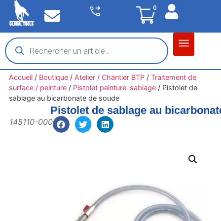
0
Matériel garage
Auto / Moto / PL
Chantier BTP
Accueil
/
Boutique
/
Atelier / Chantier BTP
/
Traitement de
surface / peinture
/
Pistolet peinture-sablage
/
Pistolet de
sablage au bicarbonate de soude
Pistolet de sablage au bicarbona
145110-000