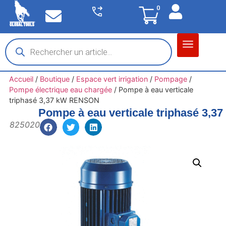
0
Matériel garage
Auto / Moto / PL
Chantier BTP
Accueil
/
Boutique
/
Espace vert irrigation
/
Pompage
/
Pompe électrique eau chargée
/
Pompe à eau verticale
triphasé 3,37 kW RENSON
Pompe à eau verticale triphasé 3,
825020