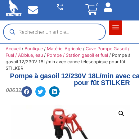
0
Matériel garage
Auto / Moto / PL
Chantier BTP
Accueil
/
Boutique
/
Matériel Agricole
/
Cuve Pompe Gasoil /
Fuel / ADblue, eau
/
Pompe / Station gasoil et fuel
/
Pompe à
gasoil 12/230V 18L/min avec canne télescopique pour fût
STILKER
Pompe à gasoil 12/230V 18L/min avec c
pour fût STILKER
08632