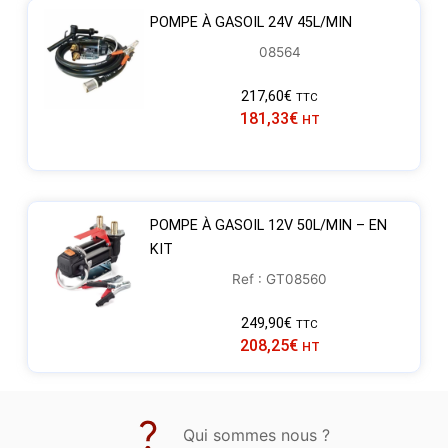
POMPE À GASOIL 24V 45L/MIN
08564
217,60
€
TTC
181,33
€
HT
POMPE À GASOIL 12V 50L/MIN – EN
KIT
Ref : GT08560
249,90
€
TTC
208,25
€
HT
Qui sommes nous ?