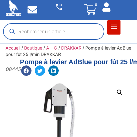
0
Matériel garage
Auto / Moto / PL
Chantier BTP
Accueil
/
Boutique
/
A - G
/
DRAKKAR
/
Pompe à levier AdBlue
pour fût 25 l/min DRAKKAR
Pompe à levier AdBlue pour fût 25 
08445