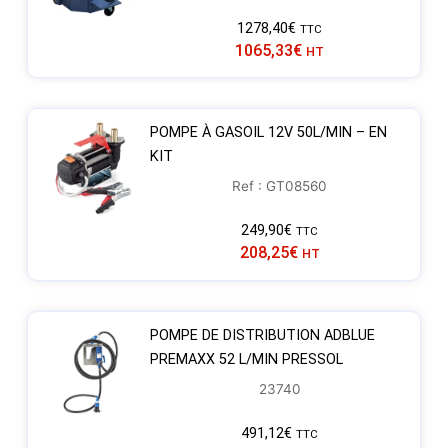
1278,40
€
TTC
1065,33
€
HT
POMPE À GASOIL 12V 50L/MIN – EN
KIT
Ref : GT08560
249,90
€
TTC
208,25
€
HT
POMPE DE DISTRIBUTION ADBLUE
PREMAXX 52 L/MIN PRESSOL
23740
491,12
€
TTC