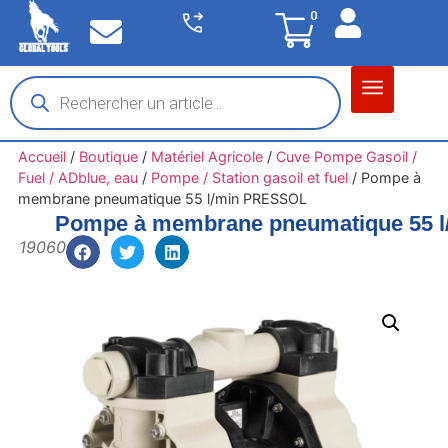
0
Matériel garage
Auto / Moto / PL
Chantier BTP
Accueil
/
Boutique
/
Matériel Agricole
/
Cuve Pompe Gasoil /
Fuel / ADblue, eau
/
Pompe / Station gasoil et fuel
/
Pompe à
membrane pneumatique 55 l/min PRESSOL
Pompe à membrane pneumatique 55 
19060