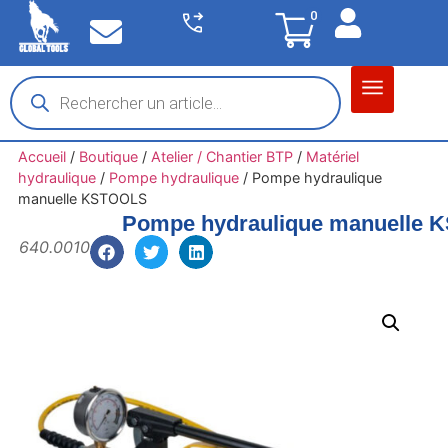
0
Matériel garage
Auto / Moto / PL
Chantier BTP
Accueil
/
Boutique
/
Atelier / Chantier BTP
/
Matériel
hydraulique
/
Pompe hydraulique
/
Pompe hydraulique
manuelle KSTOOLS
Pompe hydraulique manuelle
640.0010