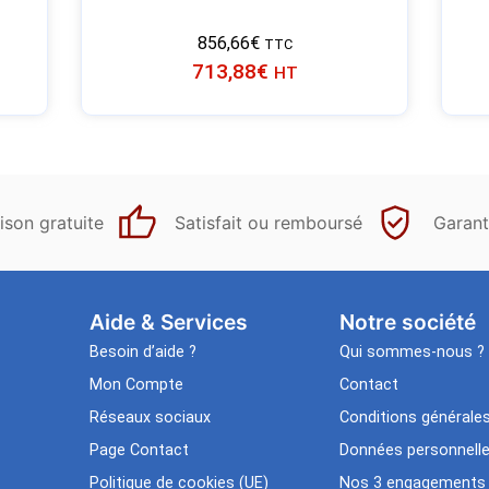
856,66
€
TTC
713,88
€
HT
ison gratuite
Satisfait ou remboursé
Garant
Aide & Services​
Notre société
Besoin d’aide ?
Qui sommes-nous ?
Mon Compte
Contact
Réseaux sociaux
Conditions générale
Page Contact
Données personnell
Politique de cookies (UE)
Nos 3 engagements