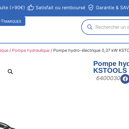
tuite (>90€)
Satisfait ou remboursé
Garantie & SA
MARQUES
lique
/
Pompe hydraulique
/
Pompe hydro-électrique 0,37 kW KST
Pompe hydr
KSTOOLS
6400030