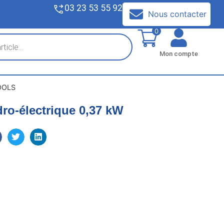
03 23 53 55 92
V
Nous contacter
0
Mon compte
OOLS
o-électrique 0,37 kW