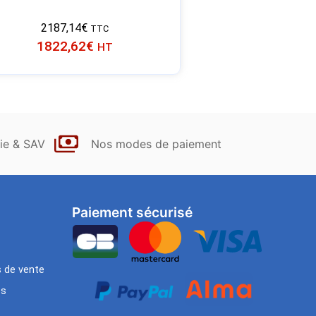
2187,14
€
TTC
1822,62
€
HT
ie & SAV
Nos modes de paiement
Paiement sécurisé
s de vente
es