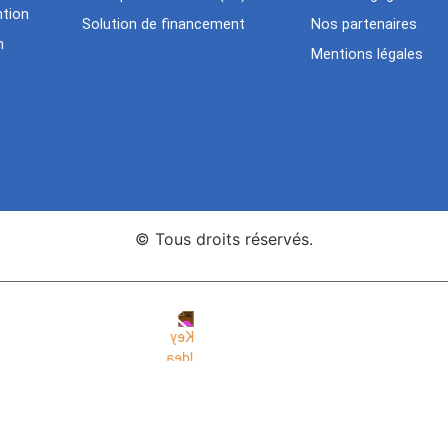
tion
Solution de financement
Nos partenaires
n
Mentions légales
© Tous droits réservés.
nce Web Key Idea Studio
Création de sites WordPress Eleme