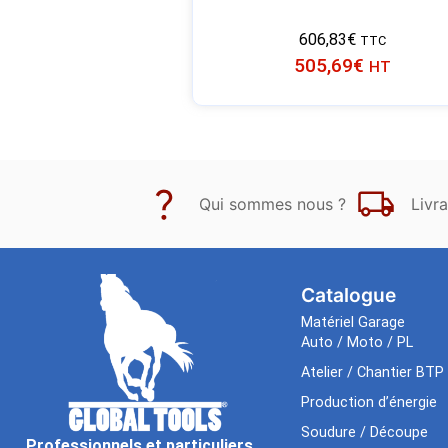
606,83
€
TTC
505,69
€
HT
Qui sommes nous ?
Livra
Catalogue
Matériel Garage
Auto / Moto / PL
Atelier / Chantier BTP
Production d’énergie
Soudure / Découpe
Professionnels et particuliers