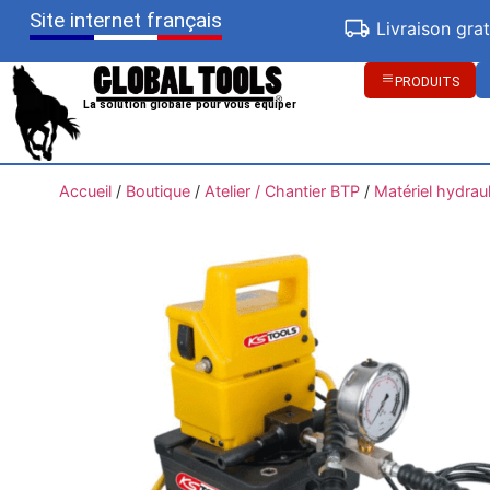
Site internet français
Livraison gra
PRODUITS
La solution globale pour vous équiper
Accueil
/
Boutique
/
Atelier / Chantier BTP
/
Matériel hydrau