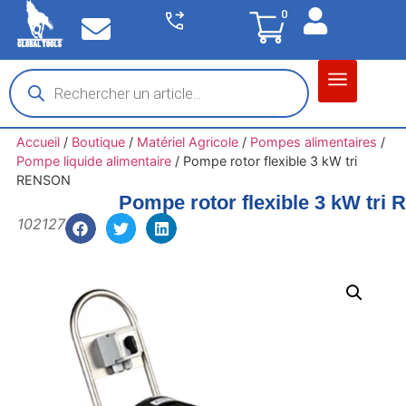
0
Matériel garage
Auto / Moto / PL
Chantier BTP
Accueil
/
Boutique
/
Matériel Agricole
/
Pompes alimentaires
/
Pompe liquide alimentaire
/
Pompe rotor flexible 3 kW tri
RENSON
Pompe rotor flexible 3 kW tr
102127