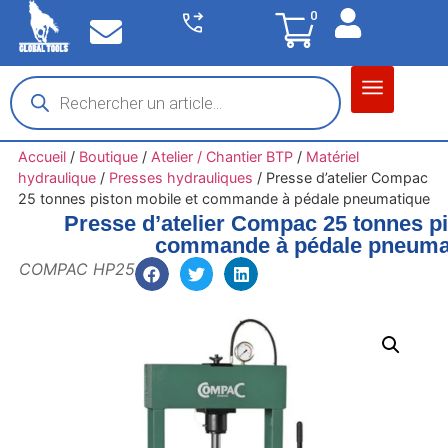
0
Matériel garage
Auto / Moto / PL
Chantier BTP
Accueil
/
Boutique
/
Atelier / Chantier BTP
/
Matériel
hydraulique
/
Presses hydrauliques
/
Presse d’atelier Compac
25 tonnes piston mobile et commande à pédale pneumatique
Presse d’atelier Compac 25 tonnes pi
commande à pédale pneuma
COMPAC HP25