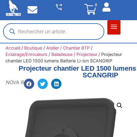
0
Matériel garage
Auto / Moto / PL
Chantier BTP
Accueil
/
Boutique
/
Atelier / Chantier BTP
/
Eclairage/Enrouleurs
/
Baladeuse / Projecteur
/
Projecteur
chantier LED 1500 lumens Batterie Li-ion SCANGRIP
Projecteur chantier LED 1500 lumens 
SCANGRIP
NOVA R