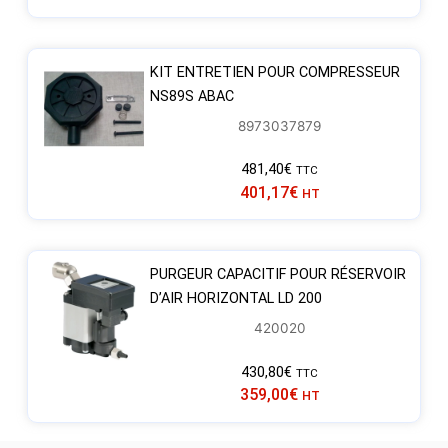
KIT ENTRETIEN POUR COMPRESSEUR
NS89S ABAC
8973037879
481,40
€
TTC
401,17
€
HT
PURGEUR CAPACITIF POUR RÉSERVOIR
D’AIR HORIZONTAL LD 200
420020
430,80
€
TTC
359,00
€
HT