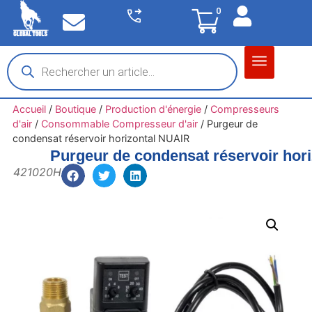
0
Matériel garage
Auto / Moto / PL
Chantier BTP
Accueil
/
Boutique
/
Production d'énergie
/
Compresseurs
d'air
/
Consommable Compresseur d'air
/
Purgeur de
condensat réservoir horizontal NUAIR
Purgeur de condensat réservoir hor
421020H