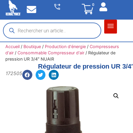
0
Matériel garage
Auto / Moto / PL
Chantier BTP
Accueil
/
Boutique
/
Production d'énergie
/
Compresseurs
d'air
/
Consommable Compresseur d'air
/
Régulateur de
pression UR 3/4″ NUAIR
Régulateur de pression UR 3/
172505