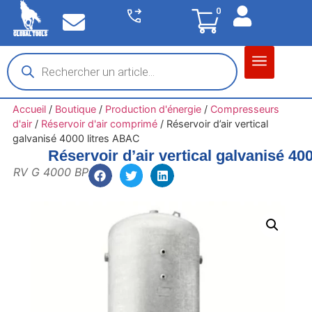
0
Matériel garage
Auto / Moto / PL
Chantier BTP
Accueil
/
Boutique
/
Production d'énergie
/
Compresseurs
d'air
/
Réservoir d'air comprimé
/
Réservoir d’air vertical
galvanisé 4000 litres ABAC
Réservoir d’air vertical galvanisé 40
RV G 4000 BP