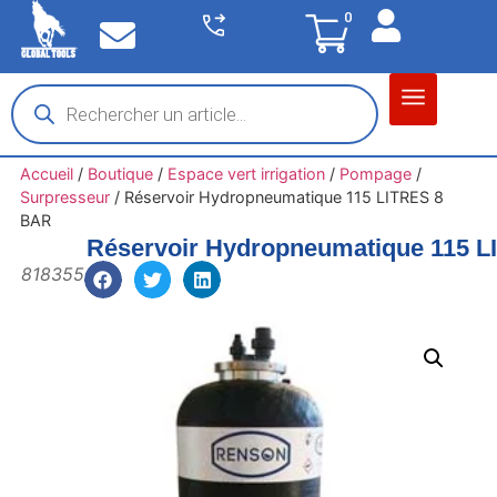
0
Matériel garage
Auto / Moto / PL
Chantier BTP
Accueil
/
Boutique
/
Espace vert irrigation
/
Pompage
/
Surpresseur
/
Réservoir Hydropneumatique 115 LITRES 8
BAR
Réservoir Hydropneumatique 115 
818355