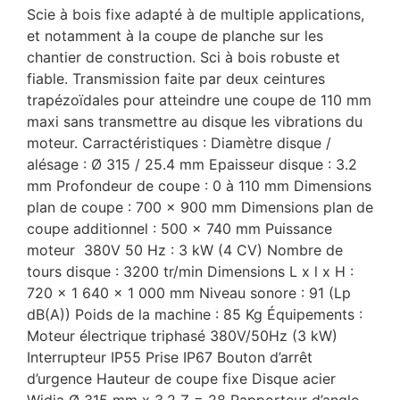
Scie à bois fixe adapté à de multiple applications,
et notamment à la coupe de planche sur les
chantier de construction. Sci à bois robuste et
fiable. Transmission faite par deux ceintures
trapézoïdales pour atteindre une coupe de 110 mm
maxi sans transmettre au disque les vibrations du
moteur. Carractéristiques : Diamètre disque /
alésage : Ø 315 / 25.4 mm Epaisseur disque : 3.2
mm Profondeur de coupe : 0 à 110 mm Dimensions
plan de coupe : 700 x 900 mm Dimensions plan de
coupe additionnel : 500 x 740 mm Puissance
moteur 380V 50 Hz : 3 kW (4 CV) Nombre de
tours disque : 3200 tr/min Dimensions L x l x H :
720 x 1 640 x 1 000 mm Niveau sonore : 91 (Lp
dB(A)) Poids de la machine : 85 Kg Équipements :
Moteur électrique triphasé 380V/50Hz (3 kW)
Interrupteur IP55 Prise IP67 Bouton d’arrêt
d’urgence Hauteur de coupe fixe Disque acier
Widia Ø 315 mm x 3.2 Z = 28 Rapporteur d’angle