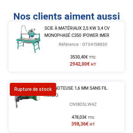
Nos clients aiment aussi
SCIE À MATÉRIAUX 2,5 KW 3,4 CV
MONOPHASÉ C350 IPOWER IMER
Référence : GT04158930
3530,40
€
TTC
2942,00
€
HT
GRIGNOTEUSE 1,6 MM SANS FIL
Rupture de stock
HIKOKI
CN18DSLW4Z
478,03
€
TTC
398,36
€
HT