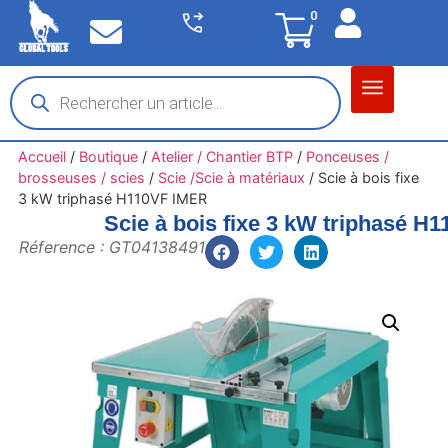
0
Matériel garage
Auto / Moto / PL
Chantier BTP
Accueil
/
Boutique
/
Atelier / Chantier BTP
/
Ponceuses /
brosseuses / scies
/
Scie /Scie à matériaux
/
Scie à bois fixe
3 kW triphasé H110VF IMER
Scie à bois fixe 3 kW triphasé H
Réference : GT04138491