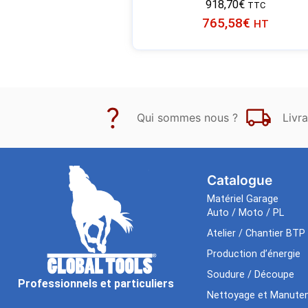
918,70
€
TTC
765,58
€
HT
Qui sommes nous ?
Livra
Catalogue
Matériel Garage
Auto / Moto / PL
Atelier / Chantier BTP
Production d’énergie
Soudure / Découpe
Professionnels et particuliers
Nettoyage et Manuten