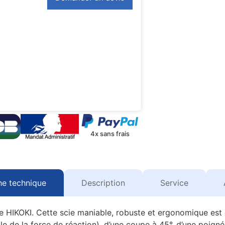
4x sans frais
he technique
Description
Service
rie HIKOKI. Cette scie maniable, robuste et ergonomique est 
 de la force de réaction), d’une coupe à 45°, d’une poignée