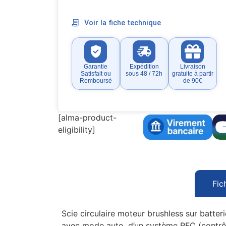
Voir la fiche technique
Garantie
Expédition
Livraison
Satisfait ou
sous 48 / 72h
gratuite à partir
Remboursé
de 90€
[alma-product-
eligibility]
Fic
Scie circulaire moteur brushless sur batte
avec mode auto, d’un système RFC (contrôle