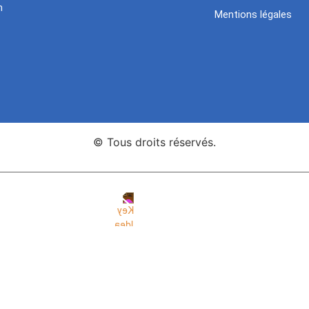
n
Mentions légales
© Tous droits réservés.
nce Web Key Idea Studio
Création de sites WordPress Eleme