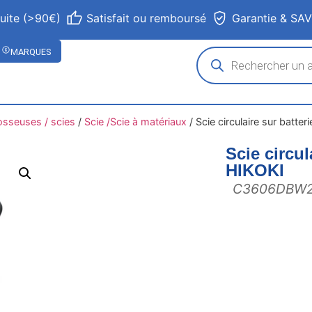
tuite (>90€)
Satisfait ou remboursé
Garantie & SA
MARQUES
osseuses / scies
/
Scie /Scie à matériaux
/
Scie circulaire sur batt
Scie circu
HIKOKI
C3606DBW