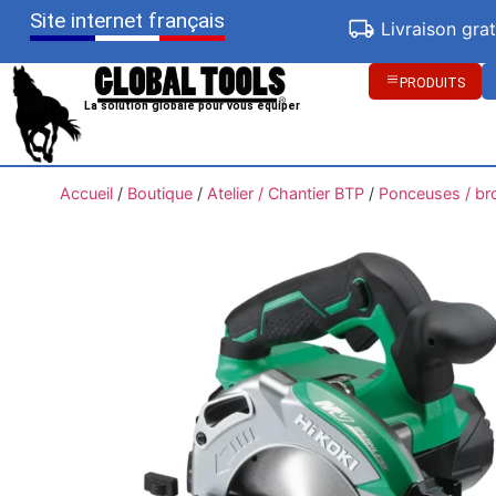
Site internet français
Livraison gra
PRODUITS
La solution globale pour vous équiper
Accueil
/
Boutique
/
Atelier / Chantier BTP
/
Ponceuses / br