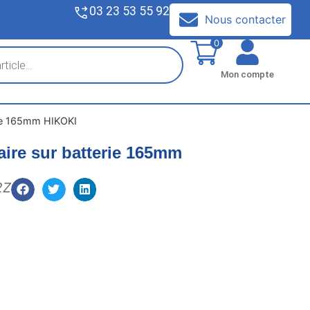
03 23 53 55 92
V
Nous contacter
0
Mon compte
erie 165mm HIKOKI
laire sur batterie 165mm
2Z