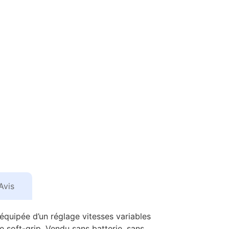
Avis
équipée d’un réglage vitesses variables
 soft-grip. Vendu sans batterie, sans