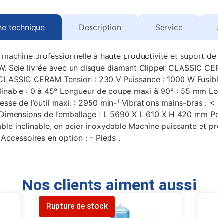
he technique
Description
Service
 machine professionnelle à haute productivité et suport de 
W. Scie livrée avec un disque diamant Clipper CLASSIC C
 CLASSIC CERAM Tension : 230 V Puissance : 1000 W Fusible
clinable : 0 à 45° Longueur de coupe maxi à 90° : 55 mm 
sse de l’outil maxi. : 2950 min-¹ Vibrations mains-bras : <
imensions de l’emballage : L 5690 X L 610 X H 420 mm Poi
le inclinable, en acier inoxydable Machine puissante et p
ccessoires en option : – Pieds .
Nos clients aiment aussi
Rupture de stock