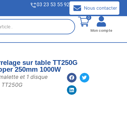
03 23 53 55 92
V
Nous contacter
0
Mon compte
rrelage sur table TT250G
ipper 250mm 1000W
malette et 1 disque
 : TT250G