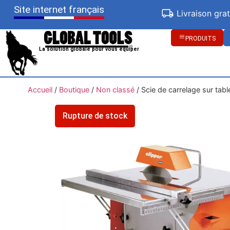
Site internet français
Livraison gra
PRODUITS
La solution globale pour vous équiper
Accueil
/
Boutique
/
Non classé
/
Scie de carrelage sur t
Rupture de stock