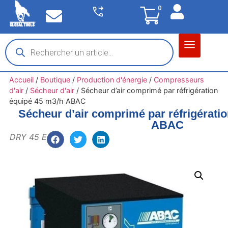
0
Matériel garage
Auto / Moto / PL
Chantier BTP
Accueil
/
Boutique
/
Production d'énergie
/
Compresseurs
d'air
/
Sécheur d'air
/
Sécheur d’air comprimé par réfrigération
équipé 45 m3/h ABAC
Sécheur d’air comprimé par réfrigérati
ABAC
DRY 45 E