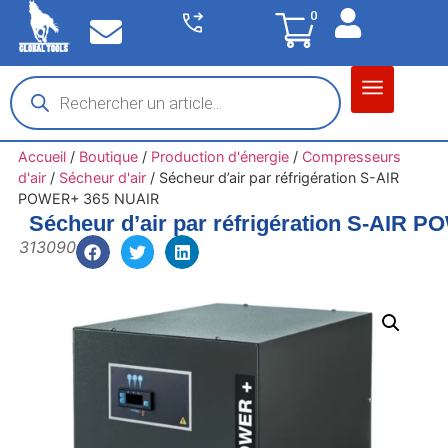
0
Matériel garage
Auto / Moto / PL
Chantier BTP
Accueil
/
Boutique
/
Production d'énergie
/
Compresseurs
d'air
/
Sécheur d'air
/
Sécheur d’air par réfrigération S-AIR
POWER+ 365 NUAIR
Sécheur d’air par réfrigération S-AIR
313090