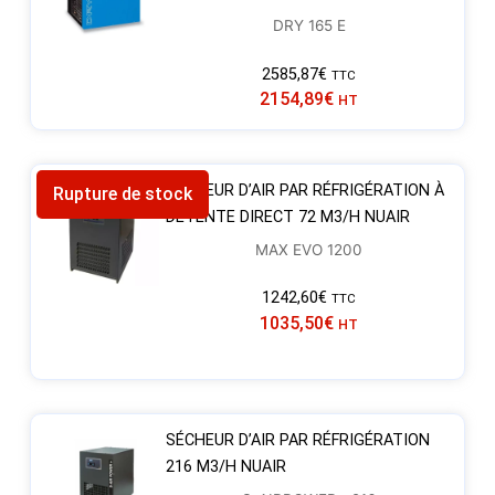
DRY 165 E
2585,87
€
TTC
2154,89
€
HT
SÉCHEUR D’AIR PAR RÉFRIGÉRATION À
Rupture de stock
DÉTENTE DIRECT 72 M3/H NUAIR
MAX EVO 1200
1242,60
€
TTC
1035,50
€
HT
SÉCHEUR D’AIR PAR RÉFRIGÉRATION
216 M3/H NUAIR