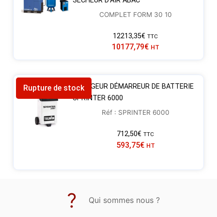
SÉCHEUR D’AIR ABAC
COMPLET FORM 30 10
12213,35
€
TTC
10177,79
€
HT
CHARGEUR DÉMARREUR DE BATTERIE
Rupture de stock
SPRINTER 6000
Réf : SPRINTER 6000
712,50
€
TTC
593,75
€
HT
Qui sommes nous ?