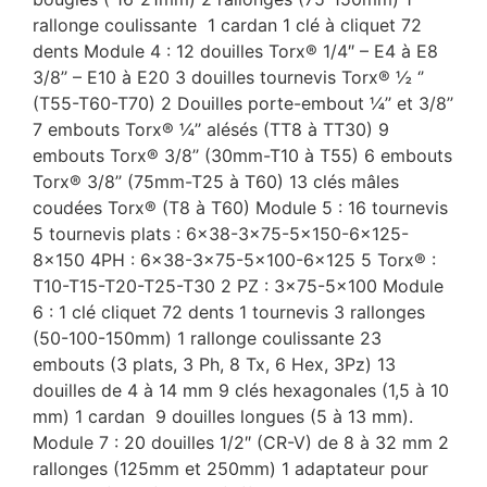
rallonge coulissante 1 cardan 1 clé à cliquet 72
dents Module 4 : 12 douilles Torx® 1/4″ – E4 à E8
3/8’’ – E10 à E20 3 douilles tournevis Torx® ½ ‘’
(T55-T60-T70) 2 Douilles porte-embout ¼’’ et 3/8’’
7 embouts Torx® ¼’’ alésés (TT8 à TT30) 9
embouts Torx® 3/8’’ (30mm-T10 à T55) 6 embouts
Torx® 3/8’’ (75mm-T25 à T60) 13 clés mâles
coudées Torx® (T8 à T60) Module 5 : 16 tournevis
5 tournevis plats : 6×38-3×75-5×150-6×125-
8×150 4PH : 6×38-3×75-5×100-6×125 5 Torx® :
T10-T15-T20-T25-T30 2 PZ : 3×75-5×100 Module
6 : 1 clé cliquet 72 dents 1 tournevis 3 rallonges
(50-100-150mm) 1 rallonge coulissante 23
embouts (3 plats, 3 Ph, 8 Tx, 6 Hex, 3Pz) 13
douilles de 4 à 14 mm 9 clés hexagonales (1,5 à 10
mm) 1 cardan 9 douilles longues (5 à 13 mm).
Module 7 : 20 douilles 1/2″ (CR-V) de 8 à 32 mm 2
rallonges (125mm et 250mm) 1 adaptateur pour