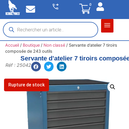
0
Matériel garage
Auto / Moto / PL
Chantier BTP
Accueil
/
Boutique
/
Non classé
/
Servante d’atelier 7 tiroirs
composée de 243 outils
Servante d’atelier 7 tiroirs composée
Réf : 25042
Rupture de stock