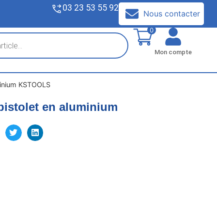
03 23 53 55 92
V
Nous contacter
0
Mon compte
uminium KSTOOLS
 pistolet en aluminium