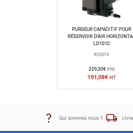
PURGEUR CAPACITIF POUR
RÉSERVOIR D’AIR HORIZONTA
LD101C
420012
229,30
€
TTC
191,08
€
HT
Qui sommes nous ?
Livra