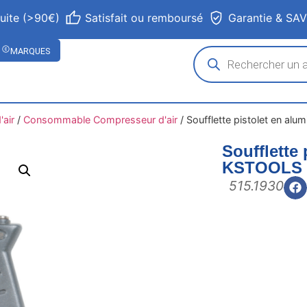
tuite (>90€)
Satisfait ou remboursé
Garantie & SA
MARQUES
air
/
Consommable Compresseur d'air
/
Soufflette pistolet en al
Soufflette
KSTOOLS
515.1930