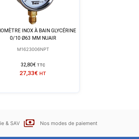
OMÈTRE INOX À BAIN GLYCÉRINE
0/10 Ø63 MM NUAIR
M1623006NPT
32,80
€
TTC
27,33
€
HT
ie & SAV
Nos modes de paiement