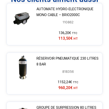
AUTOMATE HYDRO-ELECTRONIQUE
MONO CABLE – BRIO2000C
110862
136,20
€
TTC
113,50
€
HT
RÉSERVOIR PNEUMATIQUE 230 LITRES
8 BAR
818356
1152,24
€
TTC
960,20
€
HT
GROUPE DE SURPRESSION 80 LITRES