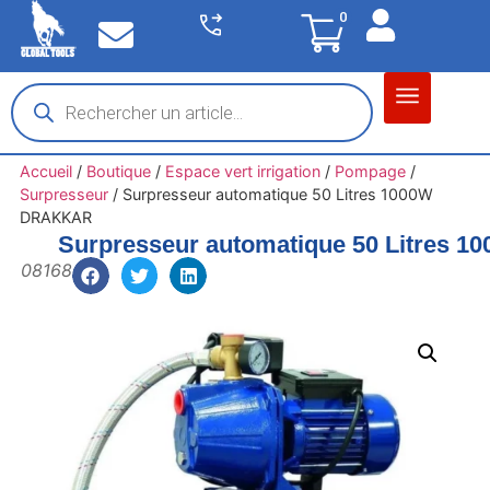
0
Matériel garage
Auto / Moto / PL
Chantier BTP
Accueil
/
Boutique
/
Espace vert irrigation
/
Pompage
/
Surpresseur
/
Surpresseur automatique 50 Litres 1000W
DRAKKAR
Surpresseur automatique 50 Litres
08168