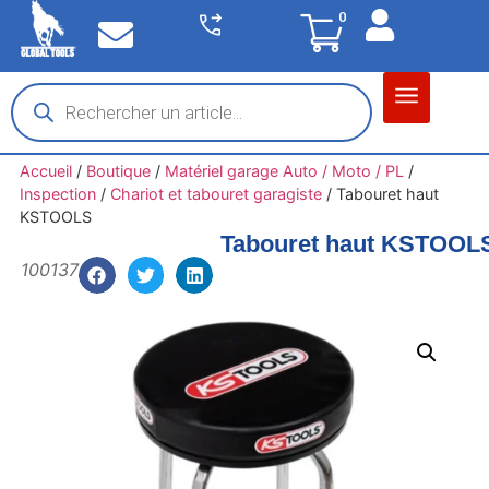
0
Matériel garage
Auto / Moto / PL
Chantier BTP
Accueil
/
Boutique
/
Matériel garage Auto / Moto / PL
/
Inspection
/
Chariot et tabouret garagiste
/
Tabouret haut
KSTOOLS
Tabouret haut KSTOOL
100137