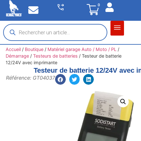
0
Matériel garage
Auto / Moto / PL
Chantier BTP
Accueil
/
Boutique
/
Matériel garage Auto / Moto / PL
/
Démarrage
/
Testeurs de batteries
/
Testeur de batterie
12/24V avec imprimante
Testeur de batterie 12/24V avec 
Référence: GT04037