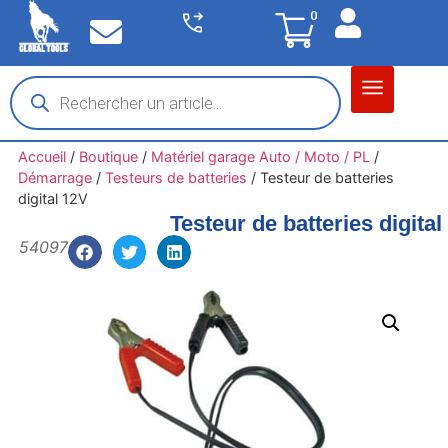
0
Matériel garage
Auto / Moto / PL
Chantier BTP
Accueil
/
Boutique
/
Matériel garage Auto / Moto / PL
/
Démarrage
/
Testeurs de batteries
/
Testeur de batteries
digital 12V
Testeur de batteries digital
54097