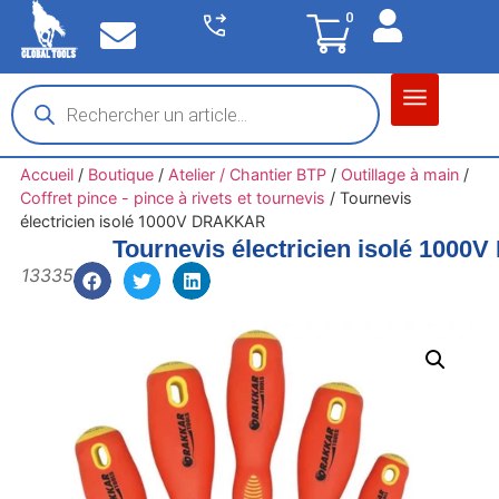
0
Matériel garage
Auto / Moto / PL
Chantier BTP
Accueil
/
Boutique
/
Atelier / Chantier BTP
/
Outillage à main
/
Coffret pince - pince à rivets et tournevis
/
Tournevis
électricien isolé 1000V DRAKKAR
Tournevis électricien isolé 100
13335