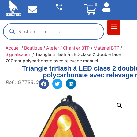
0
Matériel garage
Auto / Moto / PL
Chantier BTP
Accueil
/
Boutique
/
Atelier / Chantier BTP
/
Matériel BTP
/
Signalisation
/
Triangle triflash à LED class 2 double face
700mm polycarbonate avec relevage manuel
Triangle triflash à LED class 2 dou
polycarbonate avec relevage
Ref : GT79310