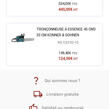
534,00
€
TTC
445,00
€
HT
TRONÇONNEUSE À ESSENCE 45 CM3
33 CM KONNER & SOHNEN
KS CS21G-13
149,40
€
TTC
124,50
€
HT
Qui sommes nous ?
Livraison gratuite
Satisfait ou remboursé