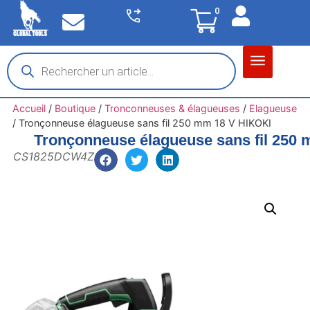
0
Matériel garage
Auto / Moto / PL
Chantier BTP
Accueil
/
Boutique
/
Tronconneuses & élagueuses
/
Elagueuse
/
Tronçonneuse élagueuse sans fil 250 mm 18 V HIKOKI
Tronçonneuse élagueuse sans fil 250
CS1825DCW4Z