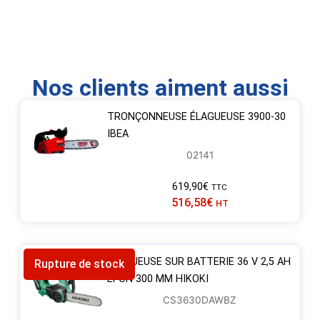
Nos clients aiment aussi
TRONÇONNEUSE ÉLAGUEUSE 3900-30
IBEA
02141
619,90
€
TTC
516,58
€
HT
ÉLAGUEUSE SUR BATTERIE 36 V 2,5 AH
Rupture de stock
LI-ON 300 MM HIKOKI
CS3630DAWBZ