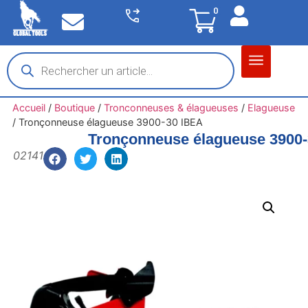
0
Matériel garage
Auto / Moto / PL
Chantier BTP
Accueil
/
Boutique
/
Tronconneuses & élagueuses
/
Elagueuse
/
Tronçonneuse élagueuse 3900-30 IBEA
Tronçonneuse élagueuse 3900
02141