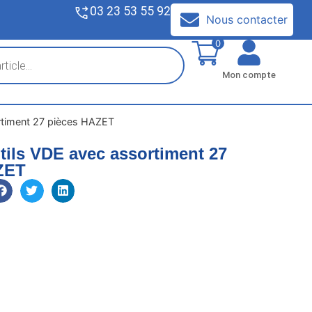
03 23 53 55 92
V
Nous contacter
0
Mon compte
ortiment 27 pièces HAZET
utils VDE avec assortiment 27
ZET