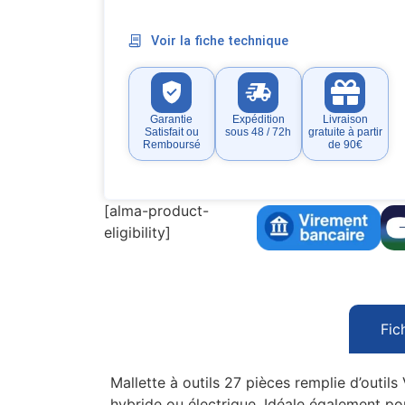
Voir la fiche technique
Garantie
Expédition
Livraison
Satisfait ou
sous 48 / 72h
gratuite à partir
Remboursé
de 90€
[alma-product-
eligibility]
Fic
Mallette à outils 27 pièces remplie d’outil
hybride ou électrique. Idéale également p