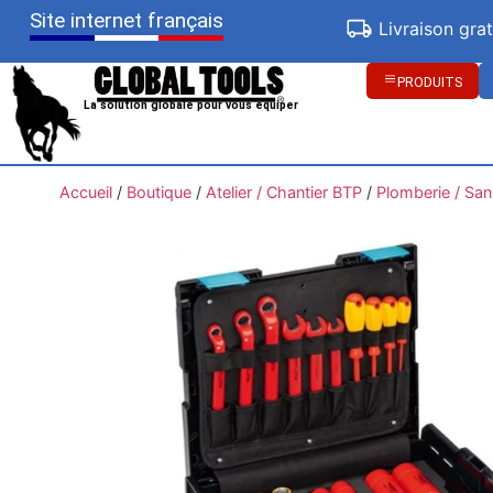
Site internet français
Livraison gra
PRODUITS
La solution globale pour vous équiper
Accueil
/
Boutique
/
Atelier / Chantier BTP
/
Plomberie / San