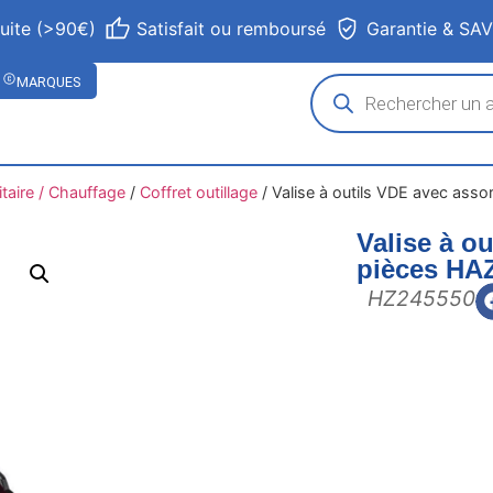
tuite (>90€)
Satisfait ou remboursé
Garantie & SA
MARQUES
itaire / Chauffage
/
Coffret outillage
/
Valise à outils VDE avec ass
Valise à o
pièces HA
HZ245550