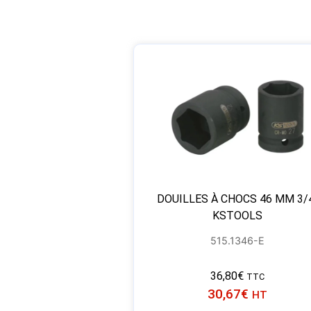
DOUILLES À CHOCS 46 MM 3/
KSTOOLS
515.1346-E
36,80
€
TTC
30,67
€
HT