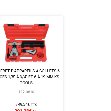
FRET D‘APPAREILS À COLLETS 6
CES 1/8″ À 3/4″ ET 6 À 19 MM KS
TOOLS
122.0810
349,54
€
TTC
291,28
€