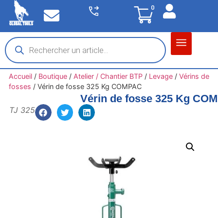
0
Matériel garage
Auto / Moto / PL
Chantier BTP
Accueil
/
Boutique
/
Atelier / Chantier BTP
/
Levage
/
Vérins de
fosses
/
Vérin de fosse 325 Kg COMPAC
Vérin de fosse 325 Kg CO
TJ 325