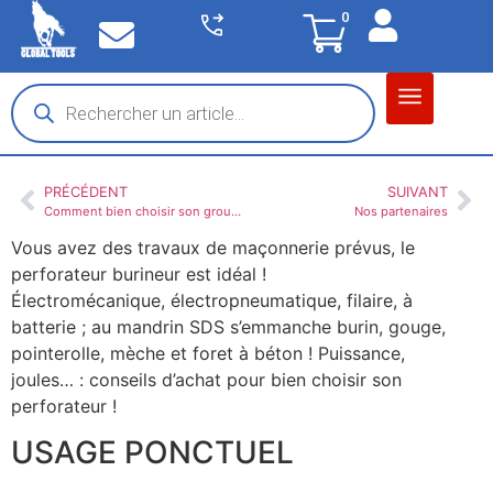
0
Matériel garage
Auto / Moto / PL
Chantier BTP
PRÉCÉDENT
SUIVANT
Comment bien choisir son groupe électrogène ?
Nos partenaires
Vous avez des travaux de maçonnerie prévus, le
perforateur burineur est idéal !
Électromécanique, électropneumatique, filaire, à
batterie ; au mandrin SDS s’emmanche burin, gouge,
pointerolle, mèche et foret à béton ! Puissance,
joules… : conseils d’achat pour bien choisir son
perforateur !
USAGE PONCTUEL