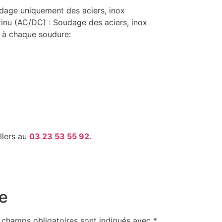
age uniquement des aciers, inox
inu (AC/DC) :
Soudage des aciers, inox
 à chaque soudure:
llers au
03 23 53 55 92
.
e
 champs obligatoires sont indiqués avec
*