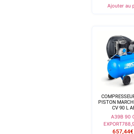
Ajouter au 
COMPRESSEUR 
PISTON MARCHE
CV 90 L 
A39B 90
EXPORT
788,
657,44
€