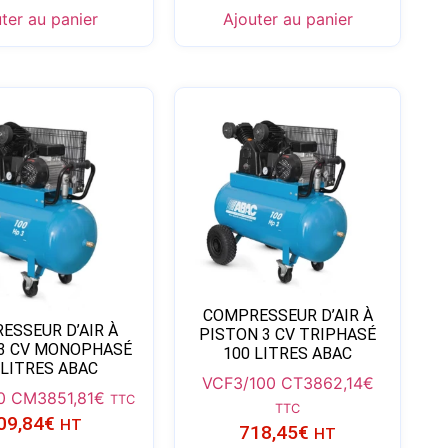
ter au panier
Ajouter au panier
COMPRESSEUR D’AIR À
ESSEUR D’AIR À
PISTON 3 CV TRIPHASÉ
 3 CV MONOPHASÉ
100 LITRES ABAC
 LITRES ABAC
VCF3/100 CT3
862,14
€
0 CM3
851,81
€
TTC
TTC
09,84
€
HT
718,45
€
HT