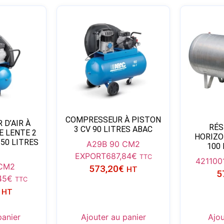
COMPRESSEUR À PISTON
D’AIR À
RÉS
3 CV 90 LITRES ABAC
E LENTE 2
HORIZO
50 LITRES
A29B 90 CM2
100 
EXPORT
687,84
€
TTC
421100
 CM2
573,20
€
HT
5
45
€
TTC
HT
panier
Ajouter au panier
Ajou