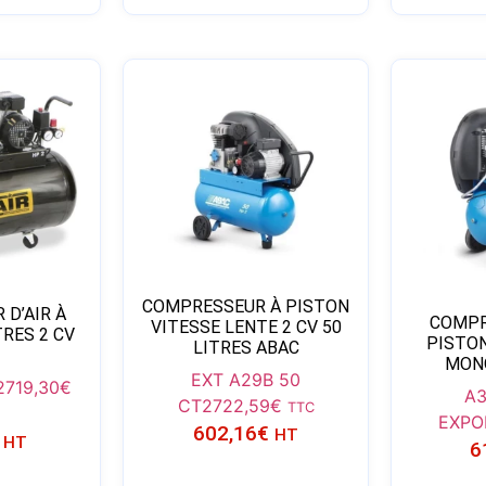
COMPRESSEUR À PISTON
D’AIR À
COMPR
VITESSE LENTE 2 CV 50
TRES 2 CV
PISTON
LITRES ABAC
MON
EXT A29B 50
2
719,30
€
A3
CT2
722,59
€
TTC
EXPO
602,16
€
HT
HT
6