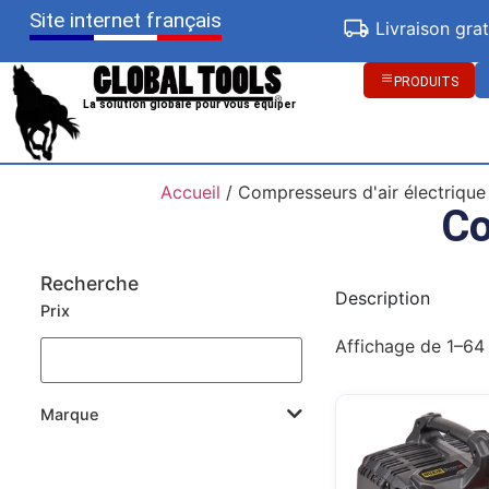
Site internet français
Livraison gra
PRODUITS
La solution globale pour vous équiper
Accueil
/ Compresseurs d'air électrique
Co
Recherche
Description
Prix
Affichage de 1–64 
Marque