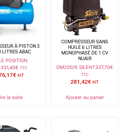
COMPRESSEUR SANS
SEUR À PISTON 3
HUILE 6 LITRES
0 LITRES ABAC
MONOPHASÉ DE 1 CV
NUAIR
LE POSITION
OM200/6 SILENT
337,70
€
5
331,40
€
TTC
76,17
€
TTC
HT
281,42
€
HT
ire la suite
Ajouter au panier