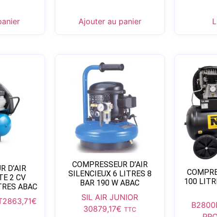
panier
Ajouter au panier
L
COMPRESSEUR D’AIR
 D’AIR
COMPRE
SILENCIEUX 6 LITRES 8
TE 2 CV
100 LITR
BAR 190 W ABAC
TRES ABAC
SIL AIR JUNIOR
T2
863,71
€
B2800
30
879,17
€
TTC
PR