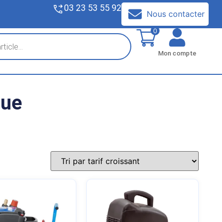
03 23 53 55 92
V
Nous contacter
0
Mon compte
que