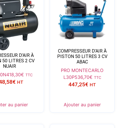
COMPRESSEUR D’AIR À
ESSEUR D’AIR À
PISTON 50 LITRES 3 CV
 50 LITRES 2 CV
ABAC
NUAIR
PRO MONTECARLO
50N
418,30
€
TTC
L30P
536,70
€
TTC
48,58
€
HT
447,25
€
HT
ter au panier
Ajouter au panier