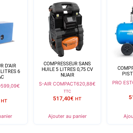
COMPRESSEUR SANS
 D’AIR
COMPR
HUILE 5 LITRES 0,75 CV
 LITRES 6
PIST
NUAIR
AC
PRO EST
S-AIR COMPACT
620,88
€
0
599,09
€
TTC
5
517,40
€
HT
HT
panier
Ajouter au panier
Ajou