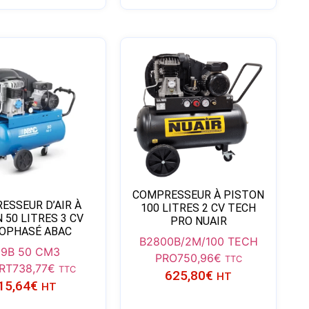
COMPRESSEUR À PISTON
ESSEUR D’AIR À
100 LITRES 2 CV TECH
 50 LITRES 3 CV
PRO NUAIR
OPHASÉ ABAC
B2800B/2M/100 TECH
9B 50 CM3
PRO
750,96
€
TTC
RT
738,77
€
TTC
625,80
€
HT
15,64
€
HT