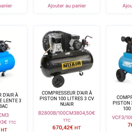
panier
Ajouter au panier
Ajou
COMPRESSEUR D’AIR À
D’AIR À
COMPR
PISTON 100 LITRES 3 CV
 LENTE 3
PISTON
NUAIR
ABAC
100
B2800B/100CM3
804,50
€
 CM3
VCF3/10
TTC
93
€
TTC
7
670,42
€
HT
HT