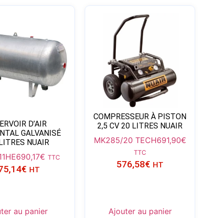
COMPRESSEUR À PISTON
ERVOIR D’AIR
2,5 CV 20 LITRES NUAIR
NTAL GALVANISÉ
MK285/20 TECH
691,90
€
LITRES NUAIR
TTC
11HE
690,17
€
TTC
576,58
€
HT
75,14
€
HT
ter au panier
Ajouter au panier