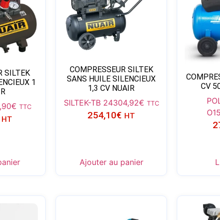
COMPRESSEUR SILTEK
 SILTEK
COMPRES
SANS HUILE SILENCIEUX
ENCIEUX 1
CV 5
1,3 CV NUAIR
IR
PO
SILTEK-TB 24
304,92
€
TTC
,90
€
TTC
O1
254,10
€
HT
HT
2
panier
Ajouter au panier
L