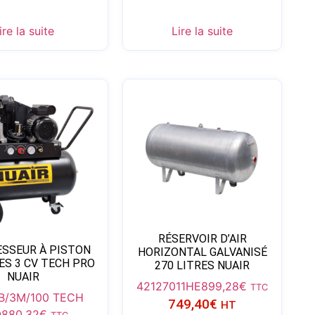
ire la suite
Lire la suite
RÉSERVOIR D’AIR
SSEUR À PISTON
HORIZONTAL GALVANISÉ
ES 3 CV TECH PRO
270 LITRES NUAIR
NUAIR
42127011HE
899,28
€
TTC
B/3M/100 TECH
749,40
€
HT
O
880,32
€