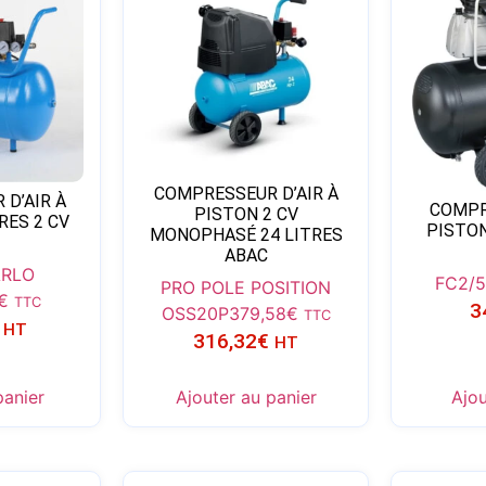
COMPRESSEUR D’AIR À
D’AIR À
COMPR
PISTON 2 CV
RES 2 CV
PISTON
MONOPHASÉ 24 LITRES
ABAC
RLO
FC2/
PRO POLE POSITION
€
TTC
3
OSS20P
379,58
€
TTC
HT
316,32
€
HT
panier
Ajouter au panier
Ajou