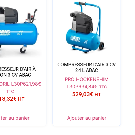
COMPRESSEUR D’AIR 3 CV
ESSEUR D’AIR À
24 L ABAC
ON 3 CV ABAC
PRO HOCKENEHIM
ORIL L30P
621,98
€
L30P
634,84
€
TTC
TTC
529,03
€
HT
18,32
€
HT
ter au panier
Ajouter au panier