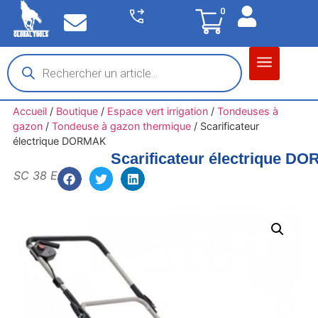
0
Matériel garage
Auto / Moto / PL
Chantier BTP
Accueil
/
Boutique
/
Espace vert irrigation
/
Tondeuses à
gazon
/
Tondeuse à gazon thermique
/
Scarificateur
électrique DORMAK
Scarificateur électrique D
SC 38 E