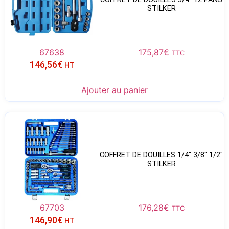
STILKER
67638
175,87
€
TTC
146,56
€
HT
Ajouter au panier
COFFRET DE DOUILLES 1/4″ 3/8″ 1/2″
STILKER
67703
176,28
€
TTC
146,90
€
HT