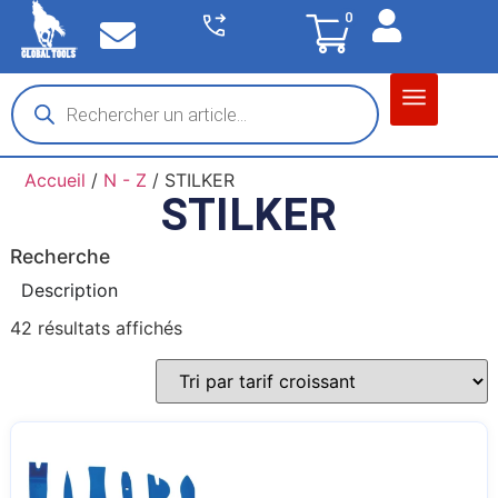
0
Matériel garage
Auto / Moto / PL
Chantier BTP
Accueil
/
N - Z
/ STILKER
STILKER
Recherche
Description
42 résultats affichés