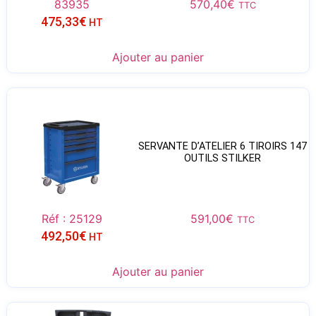
83935
570,40
€
TTC
475,33
€
HT
Ajouter au panier
SERVANTE D’ATELIER 6 TIROIRS 147
OUTILS STILKER
Réf : 25129
591,00
€
TTC
492,50
€
HT
Ajouter au panier