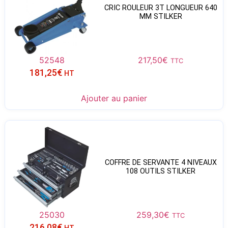
CRIC ROULEUR 3T LONGUEUR 640
MM STILKER
52548
217,50
€
TTC
181,25
€
HT
Ajouter au panier
COFFRE DE SERVANTE 4 NIVEAUX
108 OUTILS STILKER
25030
259,30
€
TTC
216,08
€
HT