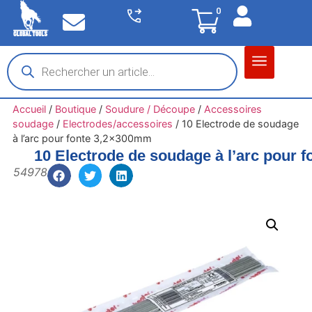
0
Matériel garage
Auto / Moto / PL
Chantier BTP
Accueil
/
Boutique
/
Soudure / Découpe
/
Accessoires
soudage
/
Electrodes/accessoires
/
10 Electrode de soudage
à l’arc pour fonte 3,2x300mm
10 Electrode de soudage à l’arc pour 
54978