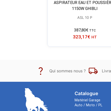
ASPIRATEUR EAU ET POUSSIÈ
1150W GHIBLI
ASL 10 P
387,80
€
TTC
323,17
€
HT
Qui sommes nous ?
Livra
Catalogue
Matériel Garage
Auto / Moto / PL