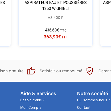
RES
ASPIRATEUR EAU ET POUSSIÈRES
ASP
1350 W GHIBLI
AS 400 P
436,68
€
TTC
363,90
€
HT
ison gratuite
Satisfait ou remboursé
Garant
Aide & Services​
Notre société
Besoin d’aide ?
Qui sommes-nous ?
Mon Compte
Contact