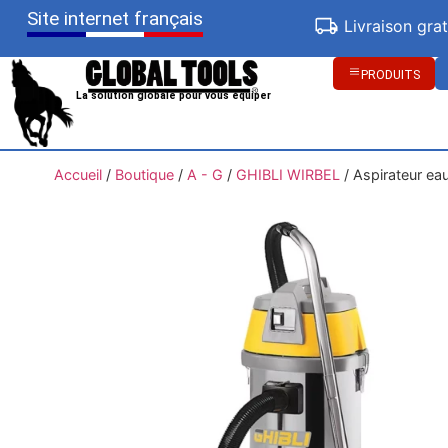
Site internet français
Livraison gra
PRODUITS
La solution globale pour vous équiper
Accueil
/
Boutique
/
A - G
/
GHIBLI WIRBEL
/
Aspirateur ea