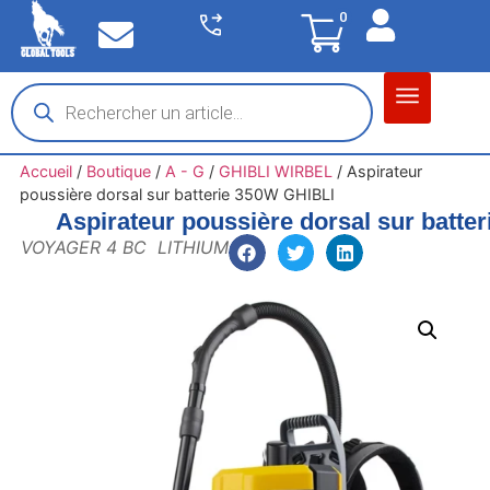
0
Matériel garage
Auto / Moto / PL
Chantier BTP
Accueil
/
Boutique
/
A - G
/
GHIBLI WIRBEL
/
Aspirateur
poussière dorsal sur batterie 350W GHIBLI
Aspirateur poussière dorsal sur batte
VOYAGER 4 BC LITHIUM