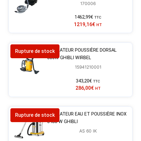
170006
1462,99
€
TTC
1219,16
€
HT
ASPIRATEUR POUSSIÈRE DORSAL
Rupture de stock
800W GHIBLI WIRBEL
15941210001
343,20
€
TTC
286,00
€
HT
ASPIRATEUR EAU ET POUSSIÈRE INOX
Rupture de stock
3450 W GHIBLI
AS 60 IK