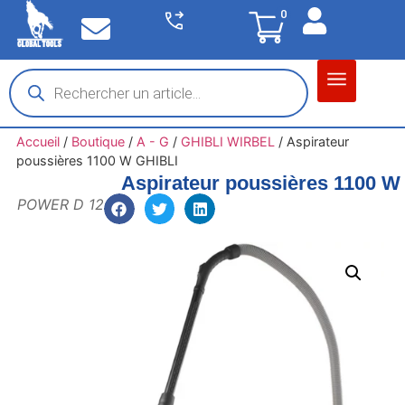
0
Matériel garage
Auto / Moto / PL
Chantier BTP
Accueil
/
Boutique
/
A - G
/
GHIBLI WIRBEL
/
Aspirateur
poussières 1100 W GHIBLI
Aspirateur poussières 1100 W
POWER D 12