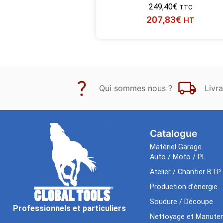
249,40
€
TTC
207,83
€
HT
Qui sommes nous ?
Livra
Catalogue
Matériel Garage
Auto / Moto / PL
Atelier / Chantier BTP
Production d’énergie
Soudure / Découpe
Professionnels et particuliers
Nettoyage et Manuten