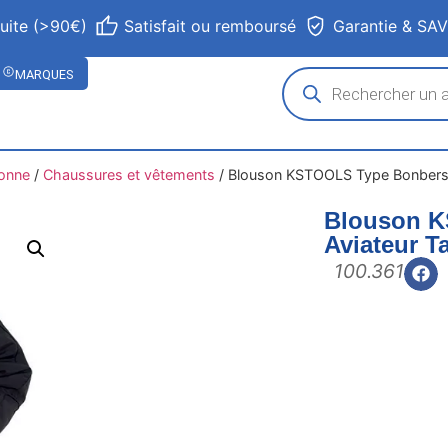
tuite (>90€)
Satisfait ou remboursé
Garantie & SA
MARQUES
sonne
/
Chaussures et vêtements
/
Blouson KSTOOLS Type Bonbers Av
Blouson 
Aviateur Ta
100.361