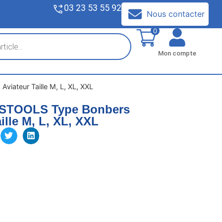
03 23 53 55 92
V
Nous contacter
0
Mon compte
iateur Taille M, L, XL, XXL
KSTOOLS Type Bonbers
ille M, L, XL, XXL