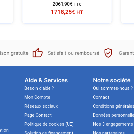
2061,90
€
TTC
1718,25
€
HT
ison gratuite
Satisfait ou remboursé
Garant
Aide & Services​
Notre société
Besoin d’aide ?
Qui sommes-nous ?
Mon Compte
Contact
Réseaux sociaux
Conditions générale
Page Contact
Données personnell
Politique de cookies (UE)
Nos 3 engagements
tion
Solution de financement
Nos partenaires