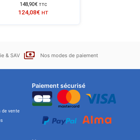
148,90
€
TTC
124,08
€
HT
ie & SAV
Nos modes de paiement
Paiement sécurisé
s de vente
es