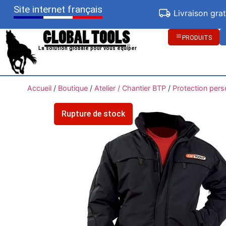
Site internet français
Livraison gra
PRODUITS
La solution globale pour vous équiper
Accueil
/
Boutique
/
Atelier / Chantier BTP
/
Protection per
Rupture de stock