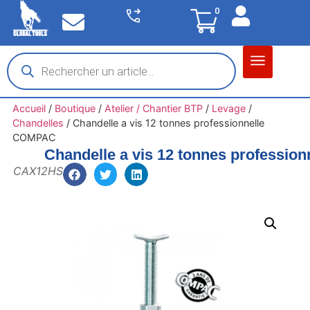
0
Matériel garage
Auto / Moto / PL
Chantier BTP
Accueil
/
Boutique
/
Atelier / Chantier BTP
/
Levage
/
Chandelles
/
Chandelle a vis 12 tonnes professionnelle
COMPAC
Chandelle a vis 12 tonnes professi
CAX12HS