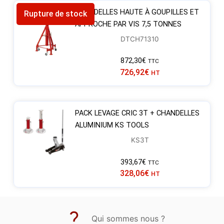
CHANDELLES HAUTE À GOUPILLES ET
Rupture de stock
APPROCHE PAR VIS 7,5 TONNES
DTCH71310
872,30
€
TTC
726,92
€
HT
PACK LEVAGE CRIC 3T + CHANDELLES
ALUMINIUM KS TOOLS
KS3T
393,67
€
TTC
328,06
€
HT
Qui sommes nous ?