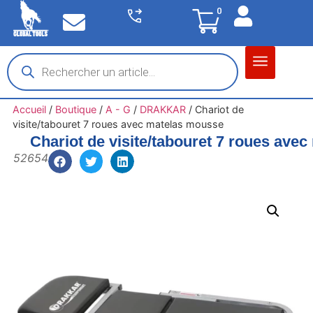
0
Matériel garage
Auto / Moto / PL
Chantier BTP
Accueil
/
Boutique
/
A - G
/
DRAKKAR
/
Chariot de
visite/tabouret 7 roues avec matelas mousse
Chariot de visite/tabouret 7 roues ave
52654