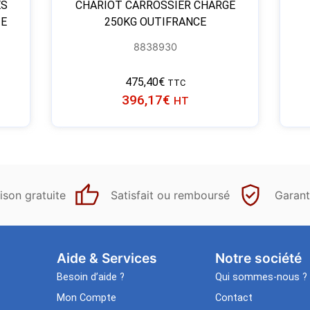
ES
CHARIOT CARROSSIER CHARGE
IE
250KG OUTIFRANCE
8838930
475,40
€
TTC
396,17
€
HT
ison gratuite
Satisfait ou remboursé
Garant
Aide & Services​
Notre société
Besoin d’aide ?
Qui sommes-nous ?
Mon Compte
Contact