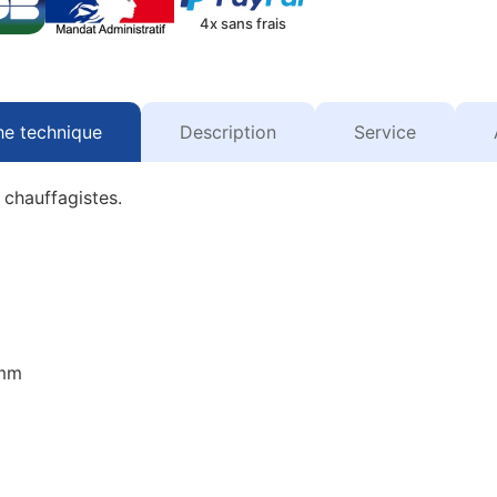
4x sans frais
he technique
Description
Service
 chauffagistes.
 mm