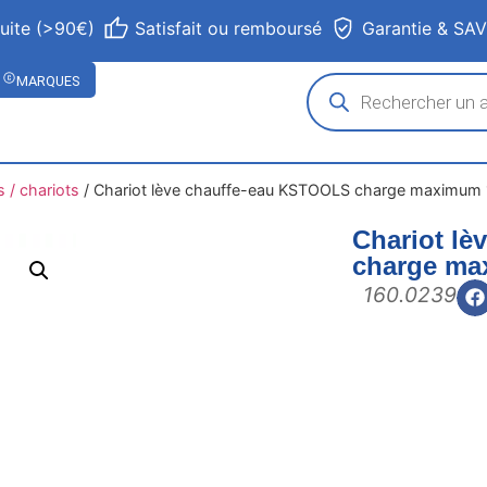
tuite (>90€)
Satisfait ou remboursé
Garantie & SA
MARQUES
s / chariots
/
Chariot lève chauffe-eau KSTOOLS charge maximum 
Chariot l
charge ma
160.0239