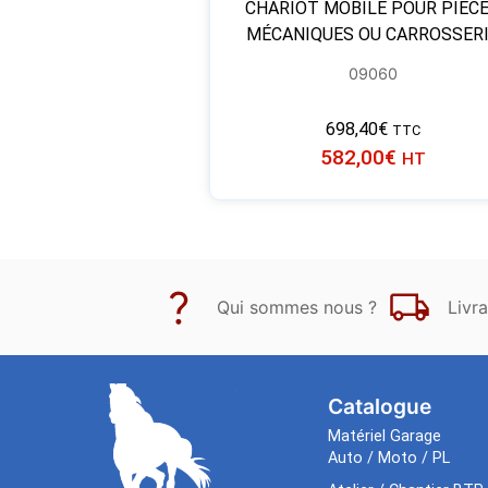
CHARIOT MOBILE POUR PIÈC
MÉCANIQUES OU CARROSSER
09060
698,40
€
TTC
582,00
€
HT
Qui sommes nous ?
Livra
Catalogue
Matériel Garage
Auto / Moto / PL