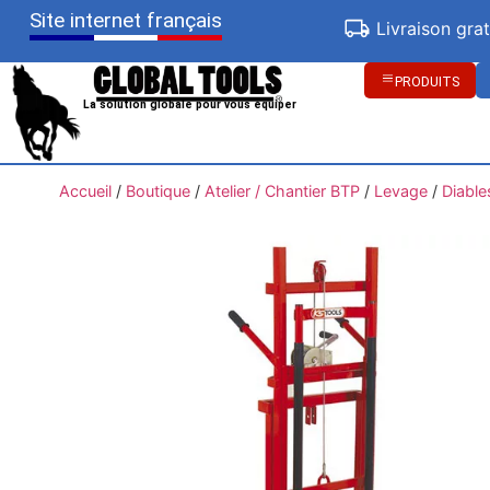
Site internet français
Livraison gra
PRODUITS
La solution globale pour vous équiper
Accueil
/
Boutique
/
Atelier / Chantier BTP
/
Levage
/
Diable