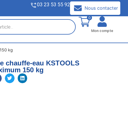
03 23 53 55 92
V
Nous contacter
0
Mon compte
150 kg
ève chauffe-eau KSTOOLS
ximum 150 kg