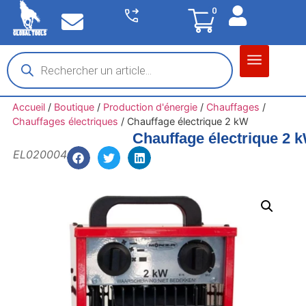
0
Matériel garage
Auto / Moto / PL
Chantier BTP
Accueil
/
Boutique
/
Production d'énergie
/
Chauffages
/
Chauffages électriques
/
Chauffage électrique 2 kW
Chauffage électrique 2 
EL020004