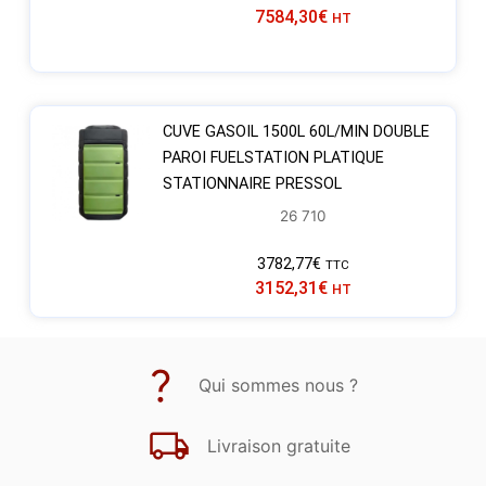
7584,30
€
HT
CUVE GASOIL 1500L 60L/MIN DOUBLE
PAROI FUELSTATION PLATIQUE
STATIONNAIRE PRESSOL
26 710
3782,77
€
TTC
3152,31
€
HT
Qui sommes nous ?
Livraison gratuite