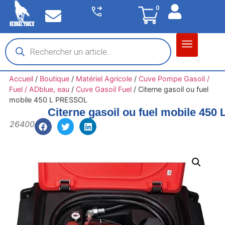
0
Matériel garage
Auto / Moto / PL
Chantier BTP
Accueil
/
Boutique
/
Matériel Agricole
/
Cuve Pompe Gasoil /
Fuel / ADblue, eau
/
Cuve Gasoil Fuel
/
Citerne gasoil ou fuel
mobile 450 L PRESSOL
Citerne gasoil ou fuel mobile 45
26400