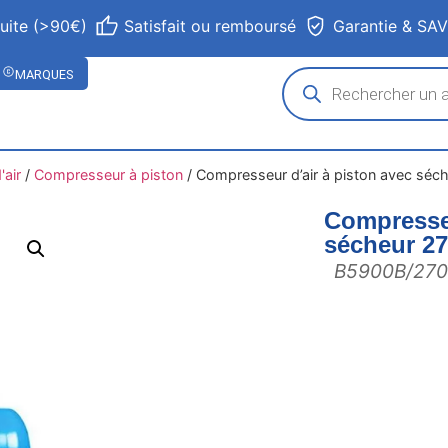
tuite (>90€)
Satisfait ou remboursé
Garantie & SA
MARQUES
air
/
Compresseur à piston
/
Compresseur d’air à piston avec séch
Compresseu
sécheur 27
B5900B/270