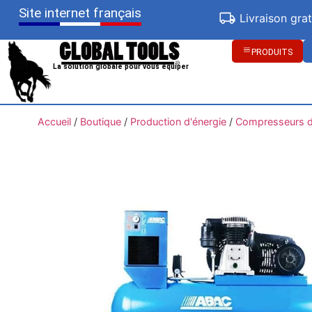
Site internet français
Livraison gra
PRODUITS
La solution globale pour vous équiper
Accueil
/
Boutique
/
Production d'énergie
/
Compresseurs d'