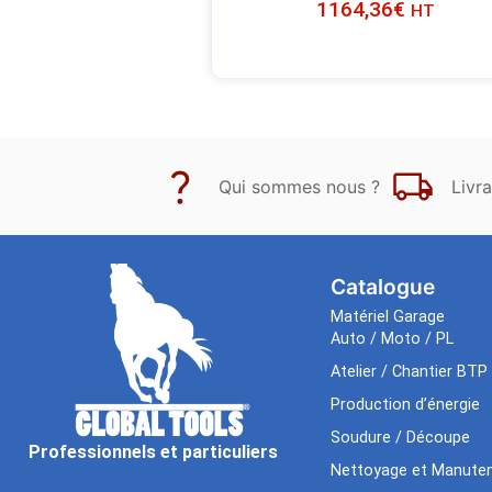
1164,36
€
HT
Qui sommes nous ?
Livra
Catalogue
Matériel Garage
Auto / Moto / PL
Atelier / Chantier BTP
Production d’énergie
Soudure / Découpe
Professionnels et particuliers
Nettoyage et Manuten