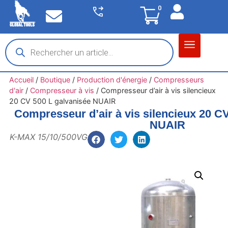
0
Matériel garage
Auto / Moto / PL
Chantier BTP
Accueil
/
Boutique
/
Production d'énergie
/
Compresseurs
d'air
/
Compresseur à vis
/
Compresseur d’air à vis silencieux
20 CV 500 L galvanisée NUAIR
Compresseur d’air à vis silencieux 20 C
NUAIR
K-MAX 15/10/500VG