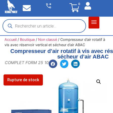
0
Matériel garage
Auto / Moto / PL
Chantier BTP
Accueil
/
Boutique
/
Non classé
/
Compresseur d’air rotatif à
vis avec réservoir vertical et sécheur d’air ABAC
Compresseur d’air rotatif à vis avec rése
sécheur d’air ABAC
COMPLET FORM 25 10
Rupture de stock